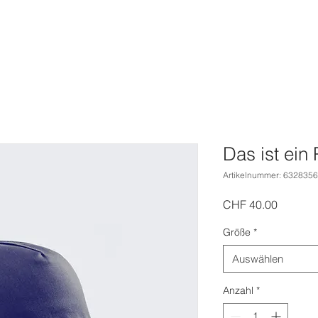
START
Portfolio
INFO
KONTAKT
BTS
Projects
Das ist ein
Artikelnummer: 632835
Preis
CHF 40.00
Größe
*
Auswählen
Anzahl
*