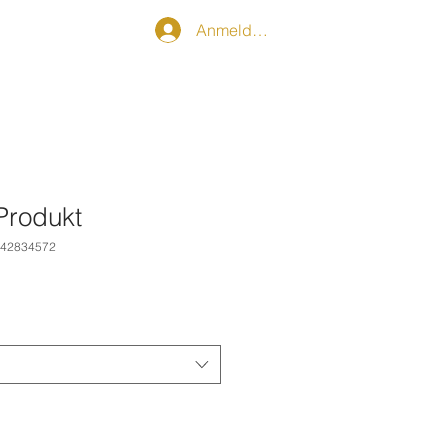
Anmelden
 Produkt
642834572