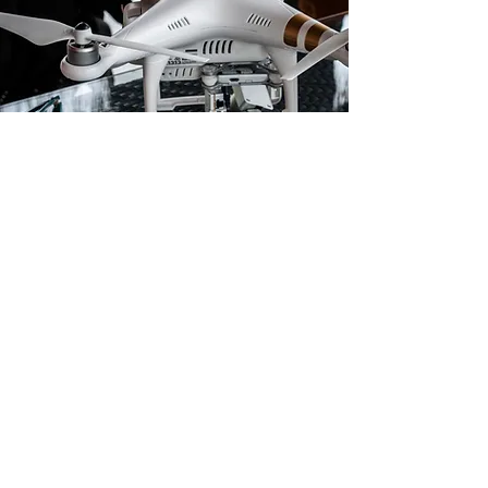
Seerosenstrasse 31 | 6362 Stansstad |
info@captureblank.ch
| Tel.:
079 453 73 96
Impressum
Datenschutz
AGB