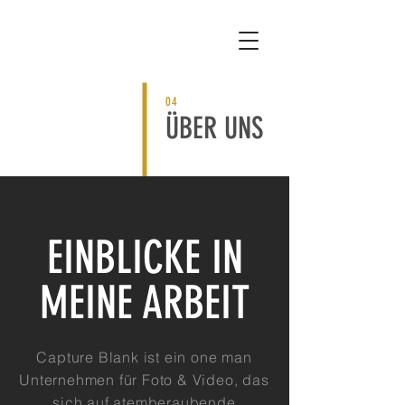
04
ÜBER UNS
EINBLICKE IN
MEINE ARBEIT
Capture Blank ist ein one man
Unternehmen für Foto & Video, das
sich auf atemberaubende