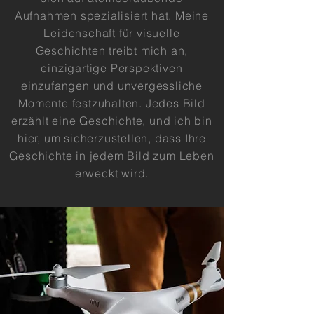
Aufnahmen spezialisiert hat. Meine
Leidenschaft für visuelle
Geschichten treibt mich an,
einzigartige Perspektiven
einzufangen und unvergessliche
Momente festzuhalten. Jedes Bild
erzählt eine Geschichte, und ich bin
hier, um sicherzustellen, dass Ihre
Geschichte in jedem Bild zum Leben
erweckt wird.